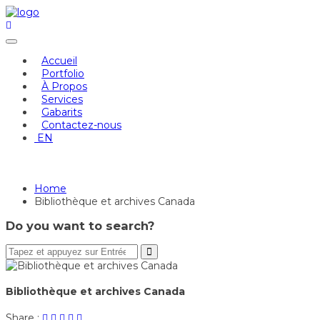
Skip
to
content
Accueil
Portfolio
À Propos
Services
Gabarits
Contactez-nous
EN
Bibliothèque et archives Canada
Home
Bibliothèque et archives Canada
Do you want to search?
Bibliothèque et archives Canada
Share
Post
Share
Pin
Share
Share :