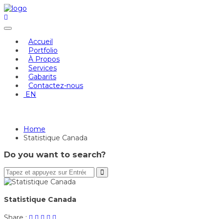
Skip
to
content
Accueil
Portfolio
À Propos
Services
Gabarits
Contactez-nous
EN
Statistique Canada
Home
Statistique Canada
Do you want to search?
Statistique Canada
Share
Post
Share
Pin
Share
Share :