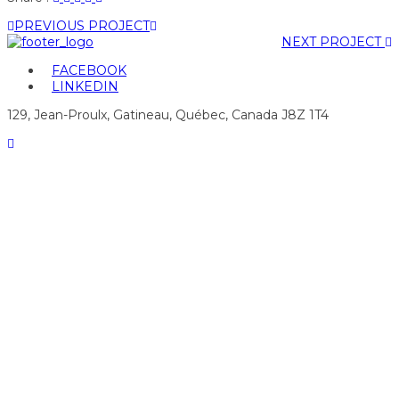
"Statistique
status
"Statistique
"Statistique
"Statistique
PREVIOUS PROJECT
Canada"
"Statistique
Canada"
Canada"
Canada"
NEXT PROJECT
on
Canada"
on
on
on
Facebook
on
Google
Pinterest
LinkedIn
FACEBOOK
Twitter
Plus
LINKEDIN
129, Jean-Proulx, Gatineau, Québec, Canada J8Z 1T4