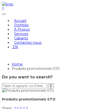
Skip
to
content
Accueil
Portfolio
À Propos
Services
Gabarits
Contactez-nous
EN
Produits promotionnels STO
Home
Produits promotionnels STO
Do you want to search?
Produits promotionnels STO
Share
Post
Share
Pin
Share
Share :